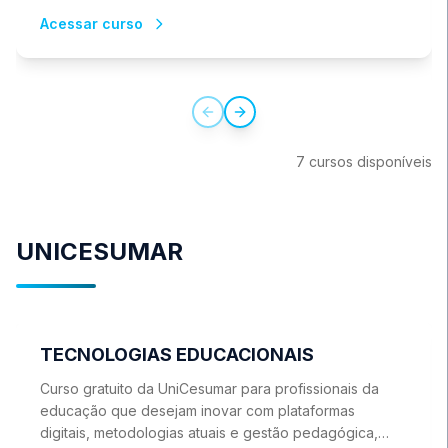
como sua linguagem corporal e expressões faciais
Acessar curso
podem transmitir seus sentimentos e pensamentos.
Previous slide
Next slide
7
cursos
disponíve
is
UNICESUMAR
TECNOLOGIAS EDUCACIONAIS
Curso gratuito da UniCesumar para profissionais da
educação que desejam inovar com plataformas
digitais, metodologias atuais e gestão pedagógica,