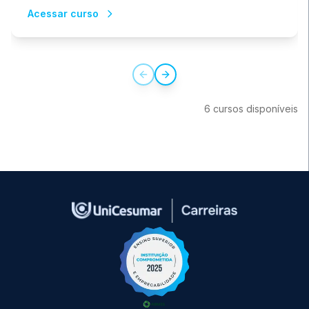
conhecendo melhor sua rotina e refletindo sobre as
Acessar curso
vantagens da administração do tempo. Vale certificado
de horas complementares de 5 horas.
Previous slide
Next slide
6
cursos
disponíve
is