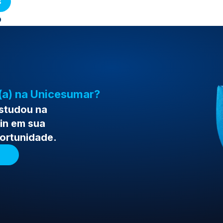
s
o
(a) na Unicesumar?
estudou na
in em sua
portunidade.