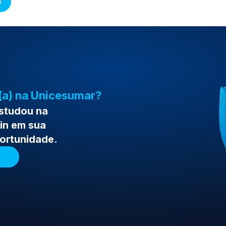
s
(a) na Unicesumar?
estudou na
in em sua
portunidade.