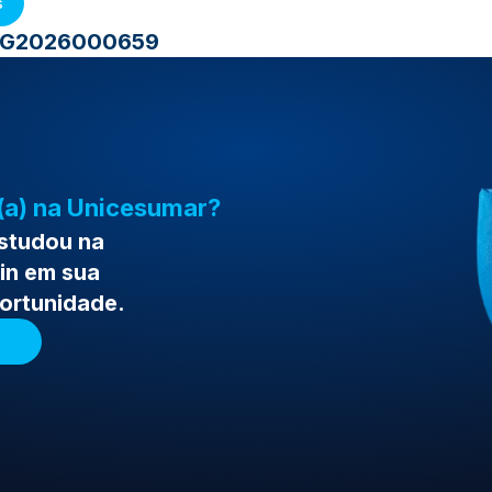
s
 MG2026000659
(a) na Unicesumar?
estudou na
in em sua
portunidade.