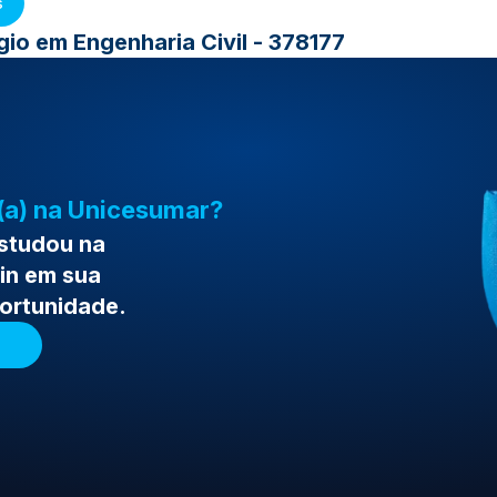
s
io em Engenharia Civil - 378177
(a) na Unicesumar?
estudou na
in em sua
portunidade.