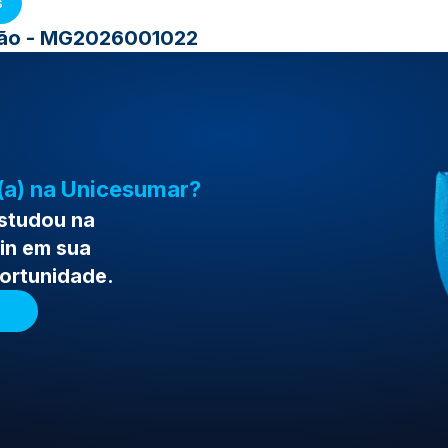
s
ção - MG2026001022
(a) na Unicesumar?
estudou na
in em sua
portunidade.