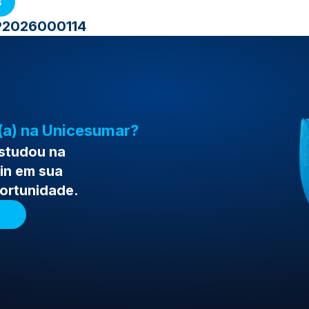
s
SP2026000114
(a) na Unicesumar?
estudou na
in em sua
portunidade.