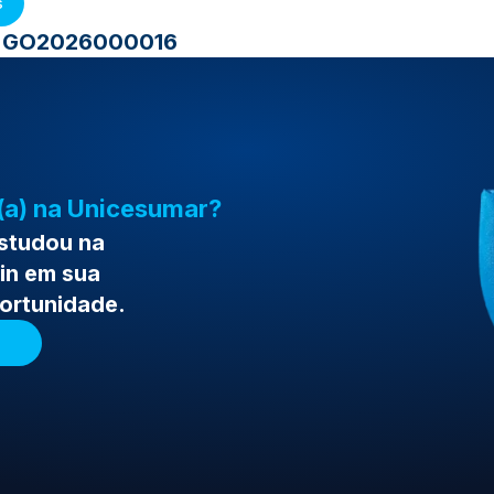
s
 - GO2026000016
(a) na Unicesumar?
estudou na
in em sua
portunidade.