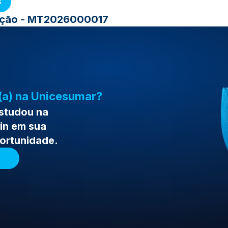
s
ração - MT2026000017
(a) na Unicesumar?
estudou na
in em sua
portunidade.