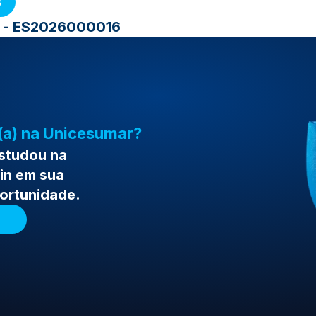
s
mo - ES2026000016
(a) na Unicesumar?
estudou na
in em sua
portunidade.