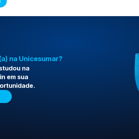
s
(a) na Unicesumar?
estudou na
in em sua
portunidade.